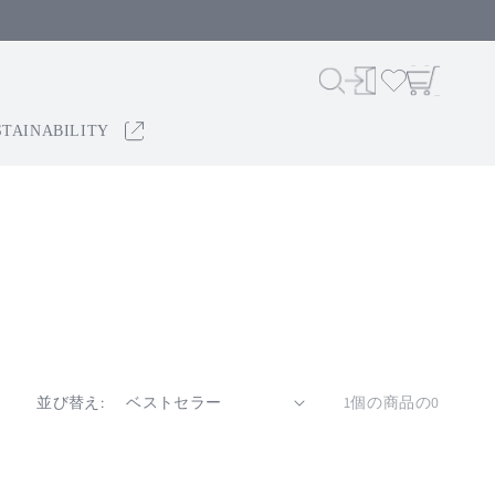
ロ
カ
グ
ー
イ
ト
ン
STAINABILITY
並び替え:
1個の商品の0