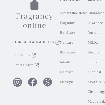
CATEGORY
BRAND
Sustainable items
Ohanamah
Fragrance
Lawrence
Handcare
frufrais
OUR SUSTAINABILITY
Nailcare
MILK.
Bodycare
Kuschel j
For People
Inbath
Sunbath
For the earth
Haircare
Sunniest
Lifestyle
Savon & C
Twitter
Facebook
Instagram
Clean orig
Moana pak