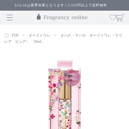
コンテ
8/11-16は夏季休業となります｜5,500円以上で送料無料
ンツに
カ
進む
ー
ト
TOP
>
オードトワレ
>
オハナ・マハロ オードトワレ〈ラウ
レア ピュア〉 10mL