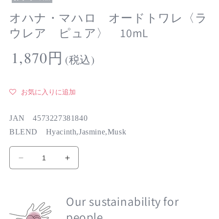
オハナ・マハロ オードトワレ〈ラ
ウレア ピュア〉 10mL
通
1,870円
(税込)
常
価
格
お気に入りに追加
JAN 4573227381840
BLEND Hyacinth,Jasmine,Musk
オ
オ
ハ
ハ
ナ・
ナ・
マ
Our sustainability for
マ
ハ
ハ
people