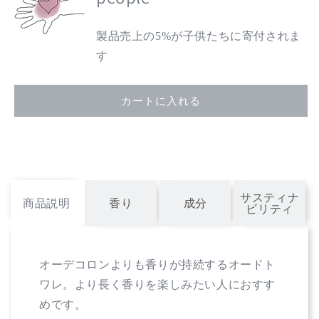
ロ
ロ
オ
オ
製品売上の5%が子供たちに寄付されま
ー
ー
ド
ド
す
ト
ト
ワ
ワ
カートに入れる
レ
レ
〈ラ
〈ラ
ウ
ウ
レ
レ
ア
ア
ピ
ピ
サスティナ
商品説明
香り
成分
ュ
ュ
ビリティ
ア〉
ア〉
10mL
10mL
の
の
オーデコロンよりも香りが持続するオードト
数
数
ワレ。より長く香りを楽しみたい人におすす
量
量
めです。
を
を