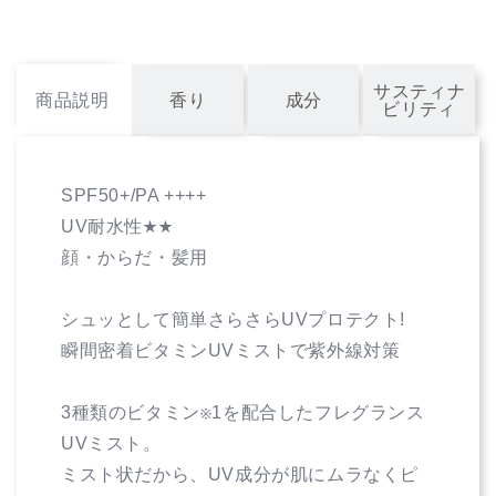
ロ
ロ
フ
フ
レ
レ
グ
グ
サスティナ
商品説明
香り
成分
ビリティ
ラ
ラ
ン
ン
ス
ス
UV
UV
SPF50+/PA ++++
ミ
ミ
UV耐水性★★
ス
ス
顔・からだ・髪用
ト
ト
ピ
ピ
カ
シュッとして簡単さらさらUVプロテクト!
カ
ケ
ケ
瞬間密着ビタミンUVミストで紫外線対策
ア
ア
ウ
ウ
3種類のビタミン※1を配合したフレグランス
リ
リ
UVミスト。
ィ
ィ
ミスト状だから、UV成分が肌にムラなくピ
60mL
60mL