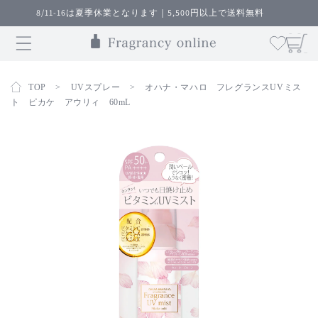
コンテ
8/11-16は夏季休業となります｜5,500円以上で送料無料
ンツに
カ
進む
ー
ト
TOP
>
UVスプレー
>
オハナ・マハロ フレグランスUVミス
ト ピカケ アウリィ 60mL