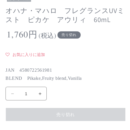
オハナ・マハロ フレグランスUVミ
スト ピカケ アウリィ 60mL
通
1,760円
(税込)
売り切れ
常
価
格
お気に入りに追加
JAN 4580722561981
BLEND Pikake,Fruity blend,Vanilla
オ
オ
ハ
ハ
ナ・
ナ・
売り切れ
マ
マ
ハ
ハ