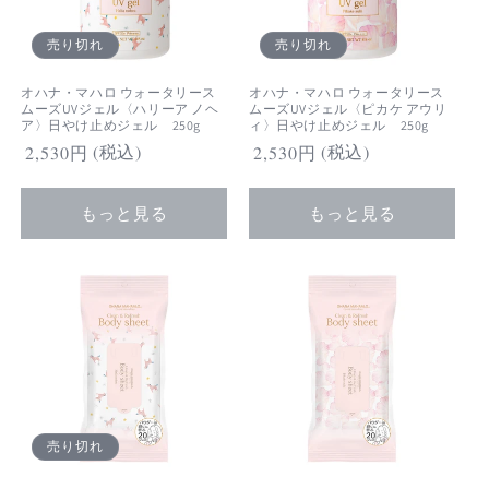
売り切れ
売り切れ
オハナ・マハロ ウォータリース
オハナ・マハロ ウォータリース
ムーズUVジェル〈ハリーア ノヘ
ムーズUVジェル〈ピカケ アウリ
ア〉日やけ止めジェル 250g
ィ〉日やけ止めジェル 250g
(税込)
(税込)
通
2,530円
通
2,530円
常
常
価
価
もっと見る
もっと見る
格
格
売り切れ