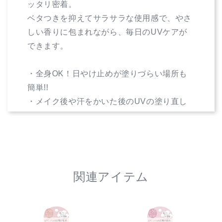
の
の
ッタリ密着。
数
数
ベタつきを抑えてサラサラな使用感で、やさ
量
量
しい香りに包まれながら、毎日のUVケアが
を
を
できます。
減
増
ら
や
・全身OK！日やけ止めが塗りづらい場所も
す
す
簡単!!
・メイク後や汗をかいた後のUVの塗り直し
に
・髪や頭皮の日やけ防止に
潤いチャージ（保湿成分）
・ビタミンC誘導体、ビタミンA誘導体、ビ
関連アイテム
タミンE※1配合
・ヒアルロン酸※2、コラーゲン※3、アラン
トイン配合