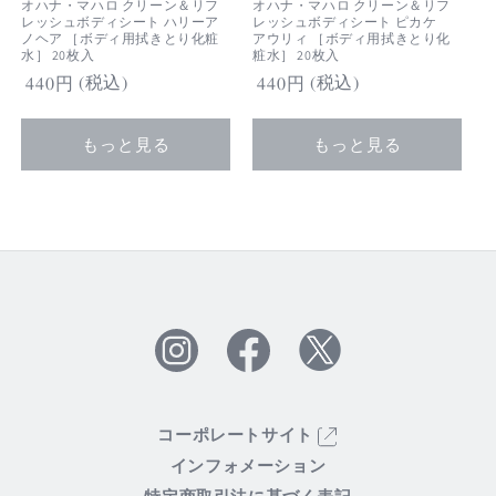
オハナ・マハロ クリーン＆リフ
オハナ・マハロ クリーン＆リフ
レッシュボディシート ハリーア
レッシュボディシート ピカケ
ノヘア ［ボディ用拭きとり化粧
アウリィ ［ボディ用拭きとり化
水］ 20枚入
粧水］ 20枚入
(税込)
(税込)
通
440円
通
440円
常
常
価
価
もっと見る
もっと見る
格
格
Twitter
Facebook
Instagram
コーポレートサイト
インフォメーション