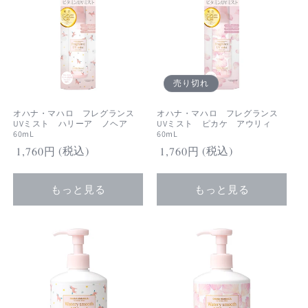
・３種類のセラミド配合：セラミドNP、セ
ラミドAP、セラミドEOP
※1テトラヘキシルデカン酸アスコルビル、パ
ルミチン酸レチノール、トコフェロール
売り切れ
※2 アセチルヒアルロン酸Na
オハナ・マハロ フレグランス
オハナ・マハロ フレグランス
※3 加水分解コラーゲン
UVミスト ハリーア ノヘア
UVミスト ピカケ アウリィ
60mL
60mL
(税込)
(税込)
通
1,760円
通
1,760円
常
常
価
価
もっと見る
もっと見る
格
格