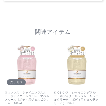
ー
ー
ム］
ム］
180mL
180mL
の
の
数
数
量
量
関連アイテム
を
を
減
増
ら
や
す
す
売り切れ
ロウレンス シャイニングスル
ロウレンス シャイニングスル
ー ボディクールジュレ マベル
ー ボディクールジュレ ルシェ
フルール［ボディ用ジェル状クリ
ルクラーテ［ボディ用ジェル状ク
ーム］ 180mL
リーム］ 180mL