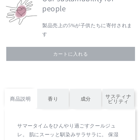
ス
ス
people
シ
シ
ャ
ャ
製品売上の5%が子供たちに寄付されま
イ
イ
ニ
ニ
す
ン
ン
グ
グ
カートに入れる
ス
ス
ル
ル
ー
ー
ボ
ボ
デ
デ
ィ
ィ
サスティナ
商品説明
香り
成分
ク
ク
ビリティ
ー
ー
ル
ル
ジ
ジ
サマータイムをひんやり過ごすクールジュ
ュ
ュ
レ。 肌にスーッと馴染みサラサラに。 保湿
レ
レ