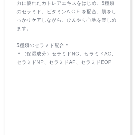
力に優れたカトレアエキスをはじめ、5種類
ル
ル
のセラミド、ビタミンA,C,E を配合。肌をし
シ
シ
ェ
っかりケアしながら、ひんやり心地を楽しめ
ェ
ル
ル
ます。
ク
ク
ラ
ラ
5種類のセラミド配合＊
ー
ー
＊（保湿成分）セラミドNG、セラミドAG、
テ
テ
セラミドNP、セラミドAP、セラミドEOP
［ボ
［ボ
デ
デ
ィ
ィ
用
用
ジ
ジ
ェ
ェ
ル
ル
状
状
ク
ク
リ
リ