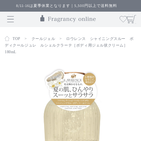
コンテ
8/11-16は夏季休業となります｜5,500円以上で送料無料
ンツに
カ
進む
ー
ト
TOP
>
クールジェル
>
ロウレンス シャイニングスルー ボ
ディクールジュレ ルシェルクラーテ［ボディ用ジェル状クリーム］
180mL