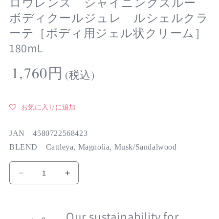
ロウレンス シャイニングスルー
ボディクールジュレ ルシェルクラ
ーテ［ボディ用ジェル状クリーム］
180mL
通
1,760円
(税込)
常
価
格
お気に入りに追加
JAN 4580722568423
BLEND Cattleya, Magnolia, Musk/Sandalwood
ロ
ロ
ウ
ウ
レ
レ
ン
Our sustainability for
ン