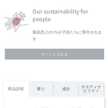
レ
レ
ン
Our sustainability for
ン
ス
ス
people
シ
シ
ャ
ャ
製品売上の5%が子供たちに寄付されま
イ
イ
ニ
ニ
す
ン
ン
グ
グ
カートに入れる
ス
ス
ル
ル
ー
ー
ハ
ハ
ン
ン
ド
ド
サスティナ
商品説明
香り
成分
ク
ク
ビリティ
リ
リ
ー
ー