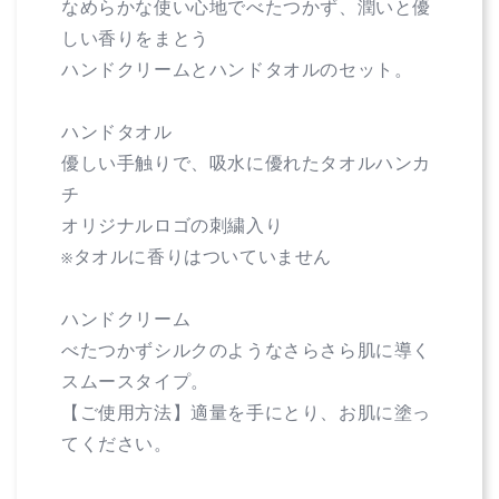
ム
ム
なめらかな使い心地でべたつかず、潤いと優
オ
オ
しい香りをまとう
リ
リ
ハンドクリームとハンドタオルのセット。
ジ
ジ
ナ
ナ
ル
ハンドタオル
ル
ハ
ハ
優しい手触りで、吸水に優れたタオルハンカ
ン
ン
チ
カ
カ
オリジナルロゴの刺繍入り
チ
チ
※タオルに香りはついていません
ギ
ギ
フ
フ
ト
ハンドクリーム
ト
マ
マ
べたつかずシルクのようなさらさら肌に導く
ベ
ベ
スムースタイプ。
ル
ル
【ご使用方法】適量を手にとり、お肌に塗っ
フ
フ
てください。
ル
ル
ー
ー