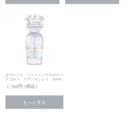
格
格
ロウレンス シャイニングスルーヘ
アコロン リアンマシェリ 110mL
(税込)
通
1,760円
常
価
もっと見る
格