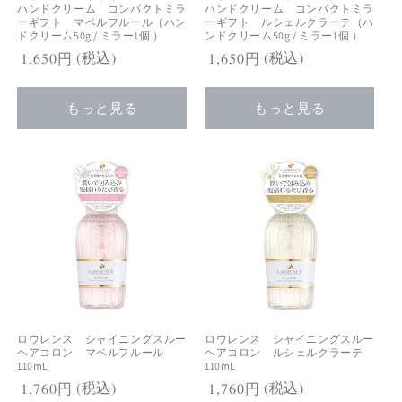
1
1
ハンドクリーム コンパクトミラ
ハンドクリーム コンパクトミラ
ーギフト マベルフルール（ハン
ーギフト ルシェルクラーテ（ハ
枚)
枚)
ドクリーム50g / ミラー1個 ）
ンドクリーム50g / ミラー1個 ）
の
の
(税込)
(税込)
通
1,650円
通
1,650円
数
数
常
常
量
量
価
価
もっと見る
もっと見る
を
を
格
格
減
増
ら
や
す
す
ロウレンス シャイニングスルー
ロウレンス シャイニングスルー
ヘアコロン マベルフルール
ヘアコロン ルシェルクラーテ
110mL
110mL
(税込)
(税込)
通
1,760円
通
1,760円