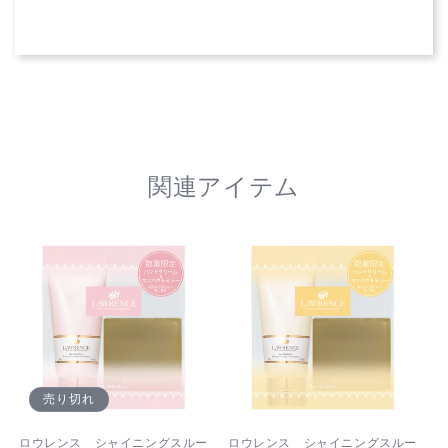
ル
ル
(ハ
(ハ
ン
ン
ド
ド
ク
ク
リ
リ
ー
ー
ム
ム
関連アイテム
50g
50g
/
/
オ
オ
リ
リ
ジ
ジ
ナ
ナ
ル
ル
ハ
ハ
ン
ン
売り切れ
カ
カ
チ
チ
ロウレンス シャイニングスルー
ロウレンス シャイニングスルー